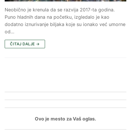
Neobično je krenula da se razvija 2017-ta godina.
Puno hladnih dana na početku, izgledalo je kao
dodatno iznurivanje biljaka koje su ionako već umorne
od…
ČITAJ DALJE →
Ovo je mesto za Vaš oglas.