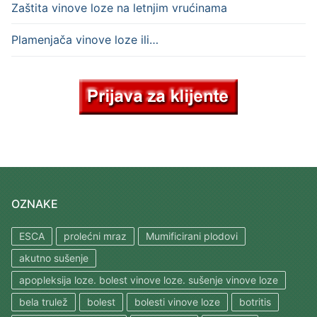
Zaštita vinove loze na letnjim vrućinama
Plamenjača vinove loze ili…
OZNAKE
ESCA
prolećni mraz
Mumificirani plodovi
akutno sušenje
apopleksija loze. bolest vinove loze. sušenje vinove loze
bela trulež
bolest
bolesti vinove loze
botritis