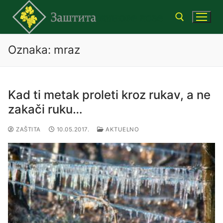
Preskoči
do
sadržaja
Oznaka:
mraz
Traži za:
Kad ti metak proleti kroz rukav, a ne
zakači ruku…
ZAŠTITA
10.05.2017.
AKTUELNO