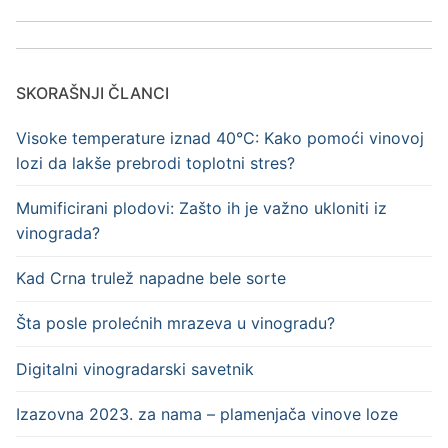
SKORAŠNJI ČLANCI
Visoke temperature iznad 40°C: Kako pomoći vinovoj
lozi da lakše prebrodi toplotni stres?
Mumificirani plodovi: Zašto ih je važno ukloniti iz
vinograda?
Kad Crna trulež napadne bele sorte
Šta posle prolećnih mrazeva u vinogradu?
Digitalni vinogradarski savetnik
Izazovna 2023. za nama – plamenjača vinove loze