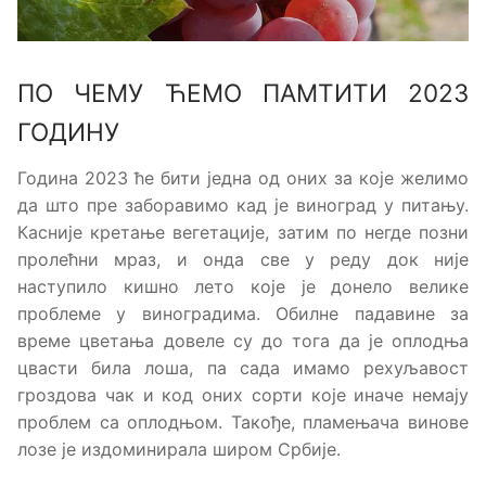
ПО ЧЕМУ ЋЕМО ПАМТИТИ 2023
ГОДИНУ
Година 2023 ће бити једна од оних за које желимо
да што пре заборавимо кад је виноград у питању.
Касније кретање вегетације, затим по негде позни
пролећни мраз, и онда све у реду док није
наступило кишно лето које је донело велике
проблеме у виноградима. Обилне падавине за
време цветања довеле су до тога да је оплодња
цвасти била лоша, па сада имамо рехуљавост
гроздова чак и код оних сорти које иначе немају
проблем са оплодњом. Такође, пламењача винове
лозе је издоминирала широм Србије.