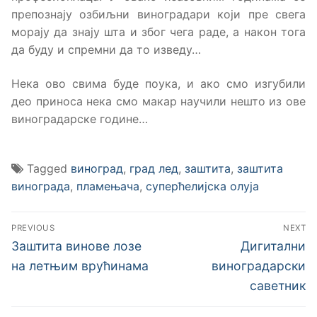
препознају озбиљни виноградари који пре свега
морају да знају шта и због чега раде, а након тога
да буду и спремни да то изведу…
Нека ово свима буде поука, и ако смо изгубили
део приноса нека смо макар научили нешто из ове
виноградарске године…
Tagged
виноград
,
град лед
,
заштита
,
заштита
винограда
,
пламењача
,
суперћелијска олуја
Кретање
PREVIOUS
NEXT
чланка
Previous
Next
Заштита винове лозе
Дигитални
post:
post:
на летњим врућинама
виноградарски
саветник