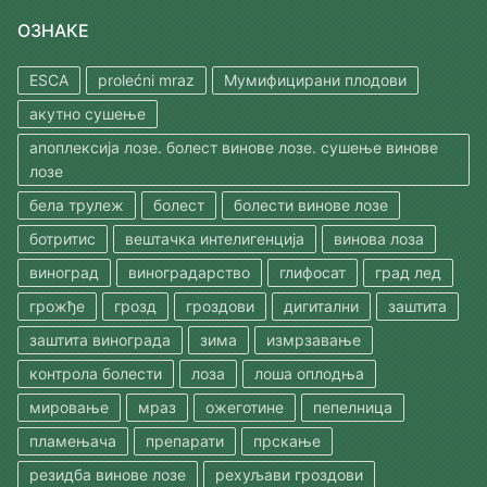
ОЗНАКЕ
ESCA
prolećni mraz
Мумифицирани плодови
акутно сушење
апоплексија лозе. болест винове лозе. сушење винове
лозе
бела трулеж
болест
болести винове лозе
ботритис
вештачка интелигенција
винова лоза
виноград
виноградарство
глифосат
град лед
грожђе
грозд
гроздови
дигитални
заштита
заштита винограда
зима
измрзавање
контрола болести
лоза
лоша оплодња
мировање
мраз
ожеготине
пепелница
пламењача
препарати
прскање
резидба винове лозе
рехуљави гроздови