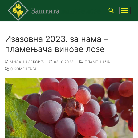
Прескочи
до
садржаја
Тражи за:
Изазовна 2023. за нама –
пламењача винове лозе
МИЛАН АЛЕКСИЋ
03.10.2023.
ПЛАМЕЊАЧА
0 КОМЕНТАРА