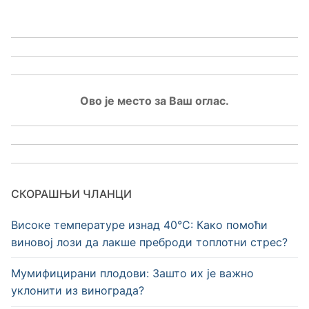
Ово је место за Ваш оглас.
СКОРАШЊИ ЧЛАНЦИ
Високе температуре изнад 40°C: Како помоћи
виновој лози да лакше преброди топлотни стрес?
Мумифицирани плодови: Зашто их је важно
уклонити из винограда?