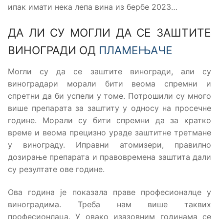
ипак имати нека лепа вина из бербе 2023…
ДА ЛИ СУ МОГЛИ ДА СЕ ЗАШТИТЕ
ВИНОГРАДИ ОД
ПЛАМЕЊАЧЕ
Могли су да се заштите виногради, али су
виноградари морали бити веома спремни и
спретни да би успели у томе. Потрошили су много
више препарата за заштиту у односу на просечне
године. Морали су бити спремни да за кратко
време и веома прецизно ураде заштитне третмане
у винограду. Иправни атомизери, правилно
дозирање препарата и правовремена заштита дали
су резултате ове године.
Ова година је показала праве професионалце у
виноградима. Треба нам више таквих
професионлаца. У овако изазовним годинама се