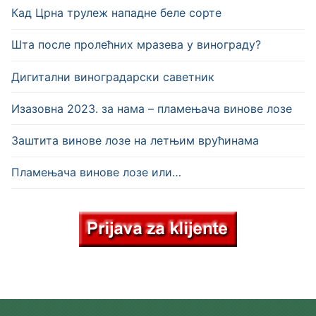
Кад Црна трулеж нападне беле сорте
Шта после пролећних мразева у винограду?
Дигитални виноградарски саветник
Изазовна 2023. за нама – пламењача винове лозе
Заштита винове лозе на летњим врућинама
Пламењача винове лозе или…