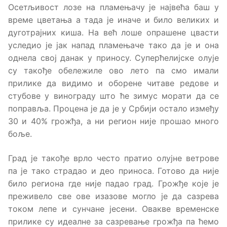
Осетљивост лозе на пламењачу је највећа баш у
време цветања а тада је иначе и било великих и
дуготрајних киша. На већ лоше опрашене цвасти
уследио је јак напад пламењаче тако да је и она
однела свој данак у приносу. Суперћелијске олује
су такође обележиле ово лето па смо имали
прилике да видимо и оборене читаве редове и
стубове у винограду што ће зимус морати да се
поправља. Процена је да је у Србији остало између
30 и 40% грожђа, а ни регион није прошао много
боље.
Град је такође врло често пратио олујне ветрове
па је тако страдао и део приноса. Готово да није
било региона где није падао град. Грожђе које је
преживело све ове изазове могло је да сазрева
током лепе и сунчане јесени. Овакве временске
прилике су идеалне за сазревање грожђа па ћемо