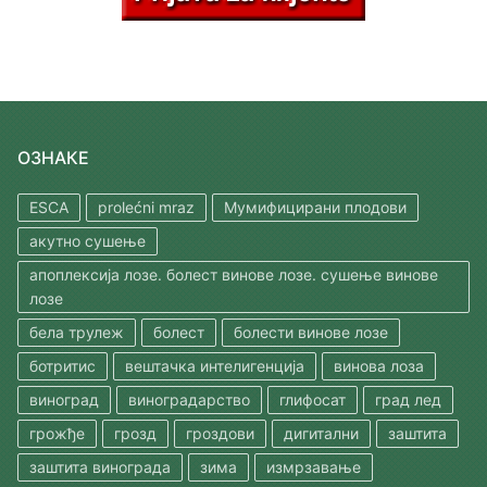
ОЗНАКЕ
ESCA
prolećni mraz
Мумифицирани плодови
акутно сушење
апоплексија лозе. болест винове лозе. сушење винове
лозе
бела трулеж
болест
болести винове лозе
ботритис
вештачка интелигенција
винова лоза
виноград
виноградарство
глифосат
град лед
грожђе
грозд
гроздови
дигитални
заштита
заштита винограда
зима
измрзавање