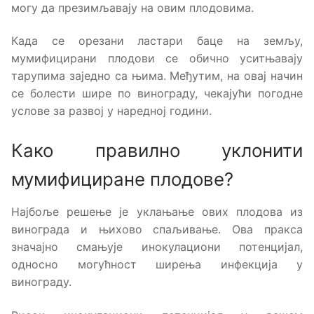
могу да презимљавају на овим плодовима.
Када се орезани ластари баце на земљу,
мумифицирани плодови се обично уситњавају
тарупима заједно са њима. Међутим, на овај начин
се болести шире по винограду, чекајући погодне
услове за развој у наредној години.
Како правилно уклонити
мумифициране плодове?
Најбоље решење је уклањање ових плодова из
винограда и њихово спаљивање. Ова пракса
значајно смањује инокулациони потенцијал,
односно могућност ширења инфекција у
винограду.