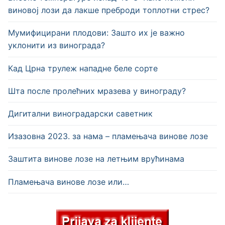
виновој лози да лакше преброди топлотни стрес?
Мумифицирани плодови: Зашто их је важно
уклонити из винограда?
Кад Црна трулеж нападне беле сорте
Шта после пролећних мразева у винограду?
Дигитални виноградарски саветник
Изазовна 2023. за нама – пламењача винове лозе
Заштита винове лозе на летњим врућинама
Пламењача винове лозе или…