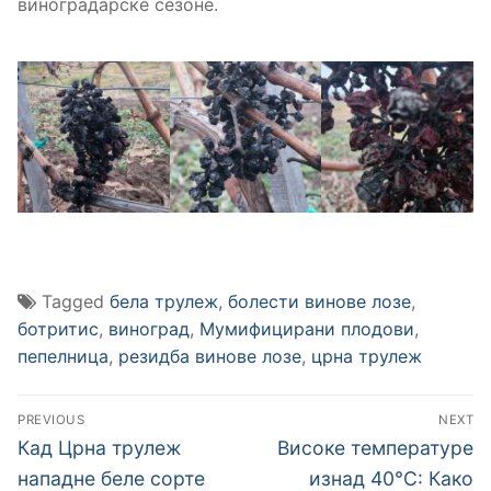
виноградарске сезоне.
Tagged
бела трулеж
,
болести винове лозе
,
ботритис
,
виноград
,
Мумифицирани плодови
,
пепелница
,
резидба винове лозе
,
црна трулеж
Кретање
PREVIOUS
NEXT
чланка
Previous
Next
Кад Црна трулеж
Високе температуре
post:
post:
нападне беле сорте
изнад 40°C: Како