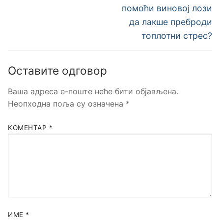
помоћи виновој лози
да лакше преброди
топлотни стрес?
Оставите одговор
Ваша адреса е-поште неће бити објављена.
Неопходна поља су означена
*
КОМЕНТАР
*
ИМЕ
*