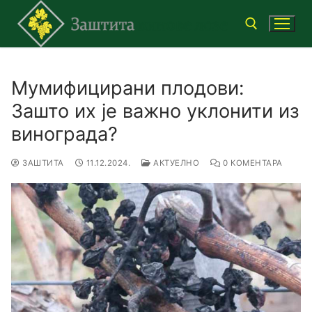
Прескочи
до
садржаја
Тражи за:
Мумифицирани плодови:
Зашто их је важно уклонити из
винограда?
ЗАШТИТА
11.12.2024.
АКТУЕЛНО
0 КОМЕНТАРА