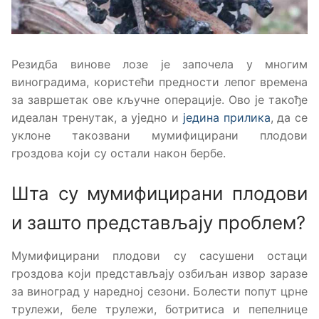
Резидба винове лозе је започела у многим
виноградима, користећи предности лепог времена
за завршетак ове кључне операције. Ово је такође
идеалан тренутак, а уједно и
једина прилика
, да се
уклоне такозвани мумифицирани плодови
гроздова који су остали након бербе.
Шта су мумифицирани плодови
и зашто представљају проблем?
Мумифицирани плодови су сасушени остаци
гроздова који представљају озбиљан извор заразе
за виноград у наредној сезони. Болести попут црне
трулежи, беле трулежи, ботритиса и пепелнице