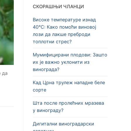
СКОРАШЊИ ЧЛАНЦИ
Високе температуре изнад
40°C: Како помоћи виновој
лози да лакше преброди
топлотни стрес?
Мумифицирани плодови: Зашто
их је важно уклонити из
винограда?
е да
Кад Црна трулеж нападне беле
сорте
Шта после пролећних мразева
у винограду?
Дигитални виноградарски
саветник