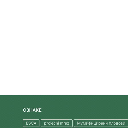
ОЗНАКЕ
ESCA
prolećni mraz
Мумифицирани плодови