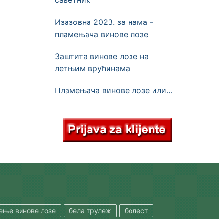
Изазовна 2023. за нама –
пламењача винове лозе
Заштита винове лозе на
летњим врућинама
Пламењача винове лозе или…
шење винове лозе
бела трулеж
болест