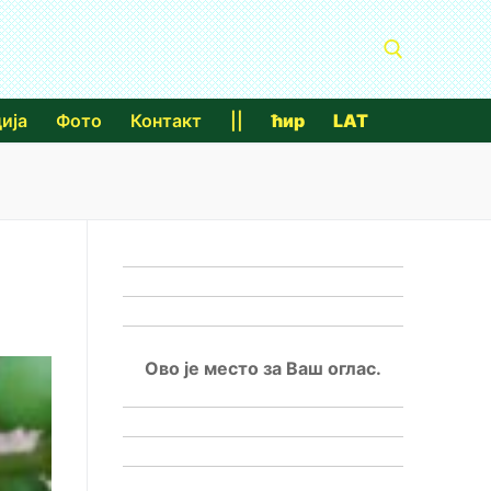
ија
Фото
Контакт
||
ћир
LAT
Тражи за:
Ово је место за Ваш оглас.