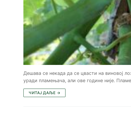
Дешава се некада да се цвасти на виновој ло
уради пламењача, али ове године није. Плам
ЧИТАЈ ДАЉЕ →