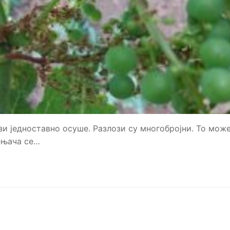
зи једноставно осуше. Разлози су многобројни. То мож
ењача се…