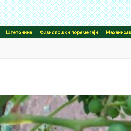
Штеточине
Физиолошки поремећаји
Механизац