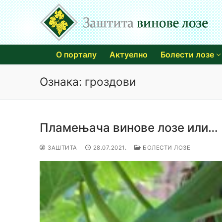
Прескочи
до
садржаја
О порталу
Актуелно
Болести лозе
Ознака:
гроздови
Пламењача винове лозе или…
ЗАШТИТА
28.07.2021.
БОЛЕСТИ ЛОЗЕ