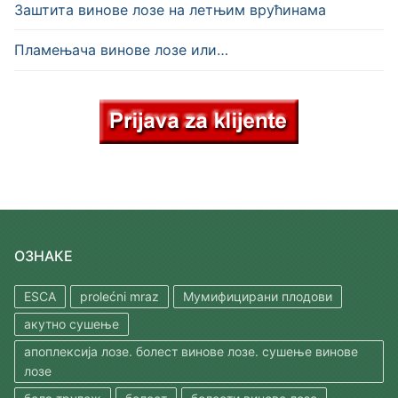
Заштита винове лозе на летњим врућинама
Пламењача винове лозе или…
ОЗНАКЕ
ESCA
prolećni mraz
Мумифицирани плодови
акутно сушење
апоплексија лозе. болест винове лозе. сушење винове
лозе