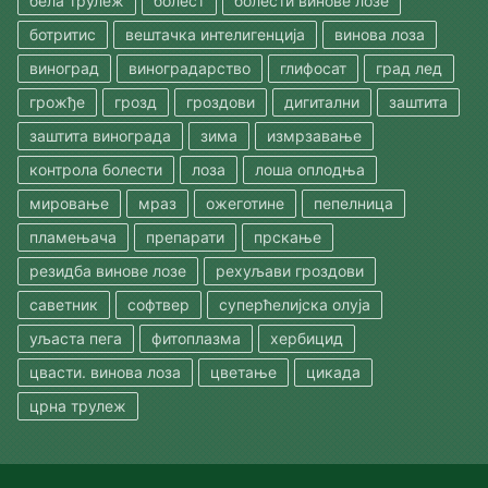
бела трулеж
болест
болести винове лозе
ботритис
вештачка интелигенција
винова лоза
виноград
виноградарство
глифосат
град лед
грожђе
грозд
гроздови
дигитални
заштита
заштита винограда
зима
измрзавање
контрола болести
лоза
лоша оплодња
мировање
мраз
ожеготине
пепелница
пламењача
препарати
прскање
резидба винове лозе
рехуљави гроздови
саветник
софтвер
суперћелијска олуја
уљаста пега
фитоплазма
хербицид
цвасти. винова лоза
цветање
цикада
црна трулеж