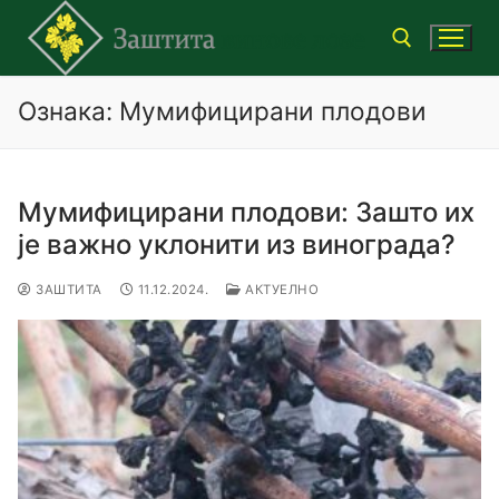
Прескочи
до
садржаја
Ознака:
Мумифицирани плодови
Тражи за:
Мумифицирани плодови: Зашто их
је важно уклонити из винограда?
ЗАШТИТА
11.12.2024.
АКТУЕЛНО