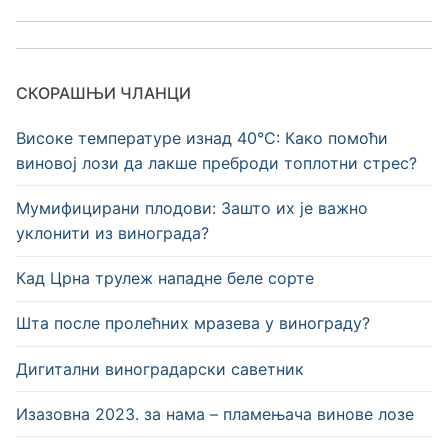
СКОРАШЊИ ЧЛАНЦИ
Високе температуре изнад 40°C: Како помоћи
виновој лози да лакше преброди топлотни стрес?
Мумифицирани плодови: Зашто их је важно
уклонити из винограда?
Кад Црна трулеж нападне беле сорте
Шта после пролећних мразева у винограду?
Дигитални виноградарски саветник
Изазовна 2023. за нама – пламењача винове лозе