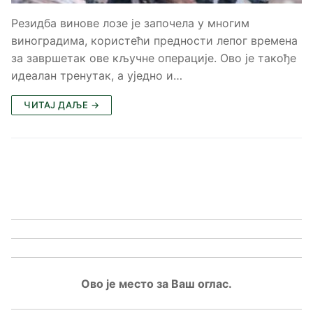
Резидба винове лозе је започела у многим
виноградима, користећи предности лепог времена
за завршетак ове кључне операције. Ово је такође
идеалан тренутак, а уједно и…
ЧИТАЈ ДАЉЕ →
Ово је место за Ваш оглас.