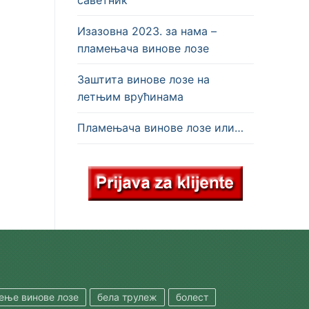
Изазовна 2023. за нама –
пламењача винове лозе
Заштита винове лозе на
летњим врућинама
Пламењача винове лозе или…
шење винове лозе
бела трулеж
болест