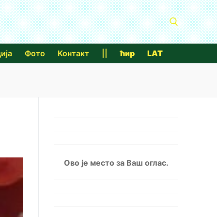
ија
Фото
Контакт
||
ћир
LAT
Тражи за:
Ово је место за Ваш оглас.