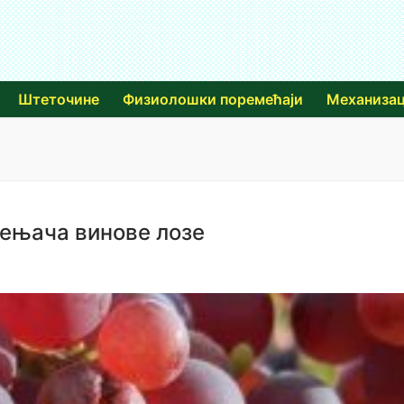
Штеточине
Физиолошки поремећаји
Механизац
мењача винове лозе