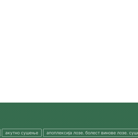
акутно сушење
апоплексија лозе. болест винове лозе. су