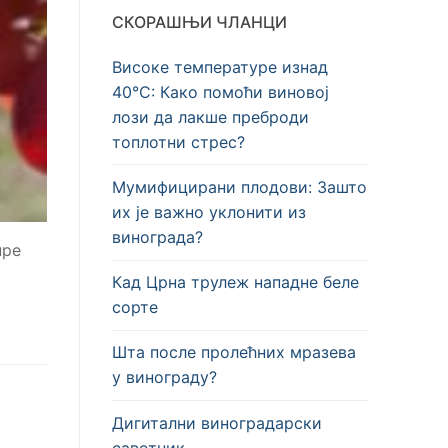
СКОРАШЊИ ЧЛАНЦИ
Високе температуре изнад
40°C: Како помоћи виновој
лози да лакше преброди
топлотни стрес?
Мумифицирани плодови: Зашто
их је важно уклонити из
винограда?
пре
Кад Црна трулеж нападне беле
сорте
Шта после пролећних мразева
у винограду?
Дигитални виноградарски
саветник