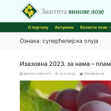
Прескочи
до
садржаја
О порталу
Актуелно
Болести лозе
Ознака:
суперћелијска олуја
Изазовна 2023. за нама – пла
МИЛАН АЛЕКСИЋ
03.10.2023.
ПЛАМЕЊАЧА