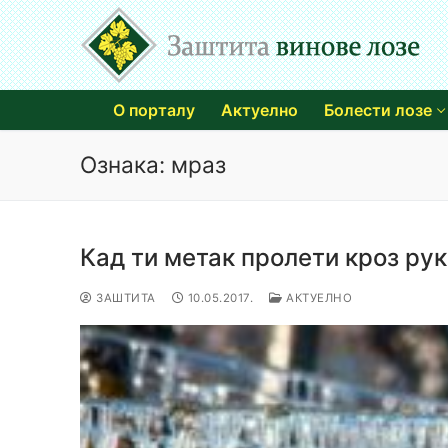
Прескочи
до
садржаја
О порталу
Актуелно
Болести лозе
Ознака:
мраз
Кад ти метак пролети кроз рук
ЗАШТИТА
10.05.2017.
АКТУЕЛНО