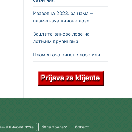
Изазовна 2023. за нама –
пламењача винове лозе
Заштита винове лозе на
летњим врућинама
Пламењача винове лозе или…
шење винове лозе
бела трулеж
болест