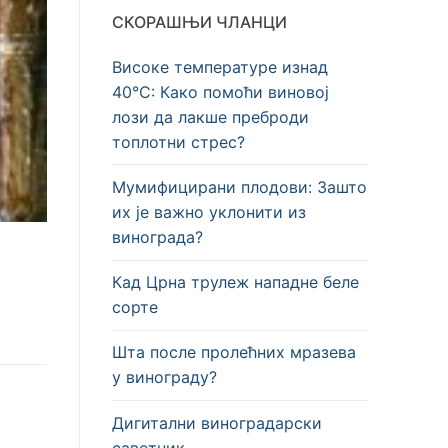
СКОРАШЊИ ЧЛАНЦИ
Високе температуре изнад
40°C: Како помоћи виновој
лози да лакше преброди
топлотни стрес?
Мумифицирани плодови: Зашто
их је важно уклонити из
винограда?
Кад Црна трулеж нападне беле
сорте
Шта после пролећних мразева
у винограду?
Дигитални виноградарски
саветник