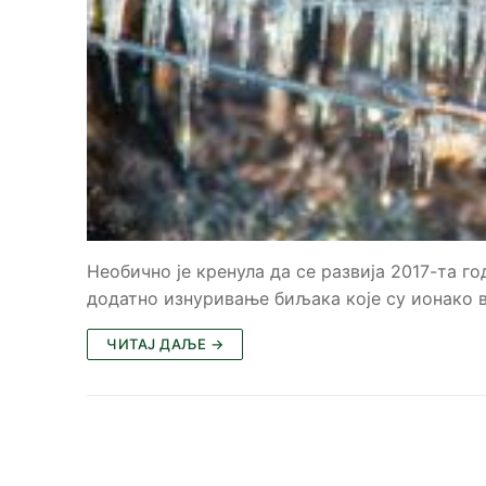
Необично је кренула да се развија 2017-та го
додатно изнуривање биљака које су ионако 
ЧИТАЈ ДАЉЕ →