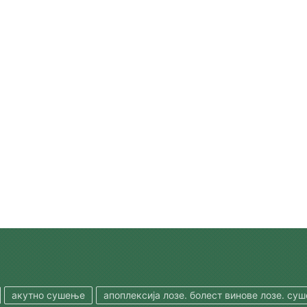
акутно сушење
апоплексија лозе. болест винове лозе. су