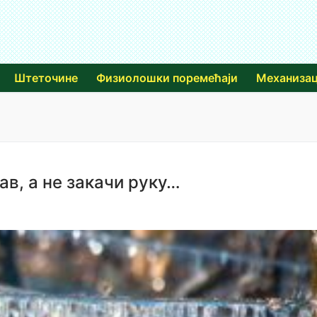
Штеточине
Физиолошки поремећаји
Механизац
ав, а не закачи руку…