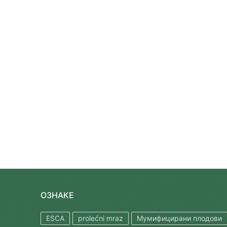
ОЗНАКЕ
ESCA
prolećni mraz
Мумифицирани плодови