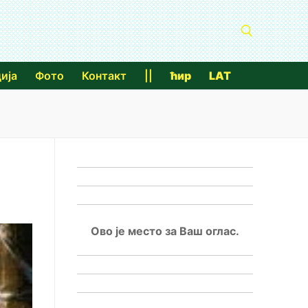
ија
Фото
Контакт
||
ћир
LAT
Тражи за:
Ово је место за Ваш оглас.