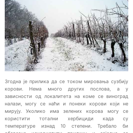
Згодна је прилика да се током мировања сузбију
корови. Нема много других послова, а у
зависности од локалитета на коме се виноград
налази, могу се наћи и понеки корови који не
мирују. Уколико има зелених корова могу се
користити тотални хербициди када су
температуре изнад 10 степени. Требало би