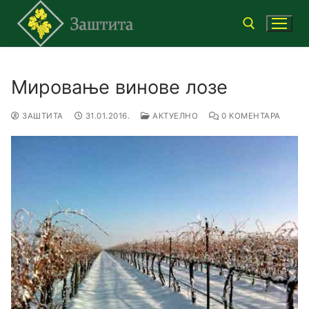
Прескочи
до
садржаја
Тражи за:
Мировање винове лозе
ЗАШТИТА
31.01.2016.
АКТУЕЛНО
0 КОМЕНТАРА