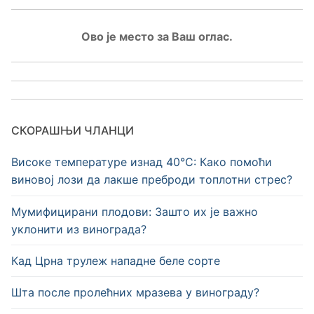
Ово је место за Ваш оглас.
СКОРАШЊИ ЧЛАНЦИ
Високе температуре изнад 40°C: Како помоћи
виновој лози да лакше преброди топлотни стрес?
Мумифицирани плодови: Зашто их је важно
уклонити из винограда?
Кад Црна трулеж нападне беле сорте
Шта после пролећних мразева у винограду?