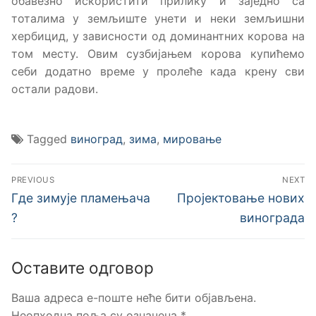
обавезно искористити прилику и заједно са
тоталима у земљиште унети и неки земљишни
хербицид, у зависности од доминантних корова на
том месту. Овим сузбијањем корова купићемо
себи додатно време у пролеће када крену сви
остали радови.
Tagged
виноград
,
зима
,
мировање
Кретање
PREVIOUS
NEXT
чланка
Previous
Next
Где зимује пламењача
Пројектовање нових
post:
post:
?
винограда
Оставите одговор
Ваша адреса е-поште неће бити објављена.
Неопходна поља су означена
*