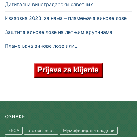
Дигитални виноградарски саветник
Изазовна 2023. за нама – пламењача винове лозе
Заштита винове лозе на летњим врућинама
Пламењача винове лозе или…
ОЗНАКЕ
ESCA
prolećni mraz
Мумифицирани плодови