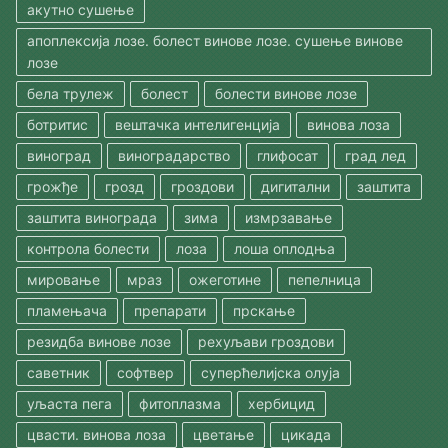
акутно сушење
апоплексија лозе. болест винове лозе. сушење винове
лозе
бела трулеж
болест
болести винове лозе
ботритис
вештачка интелигенција
винова лоза
виноград
виноградарство
глифосат
град лед
грожђе
грозд
гроздови
дигитални
заштита
заштита винограда
зима
измрзавање
контрола болести
лоза
лоша оплодња
мировање
мраз
ожеготине
пепелница
пламењача
препарати
прскање
резидба винове лозе
рехуљави гроздови
саветник
софтвер
суперћелијска олуја
уљаста пега
фитоплазма
хербицид
цвасти. винова лоза
цветање
цикада