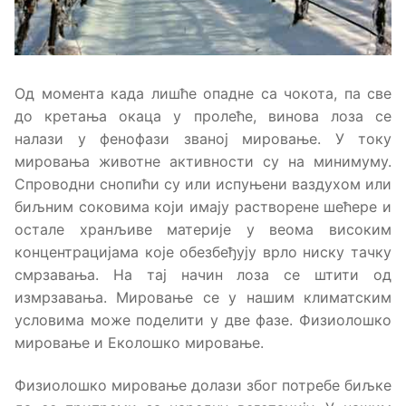
Од момента када лишће опадне са чокота, па све
до кретања окаца у пролеће, винова лоза се
налази у фенофази званој мировање. У току
мировања животне активности су на минимуму.
Спроводни снопићи су или испуњени ваздухом или
биљним соковима који имају растворене шећере и
остале хранљиве материје у веома високим
концентрацијама које обезбеђују врло ниску тачку
смрзавања. На тај начин лоза се штити од
измрзавања. Мировање се у нашим климатским
условима може поделити у две фазе. Физиолошко
мировање и Еколошко мировање.
Физиолошко мировање долази због потребе биљке