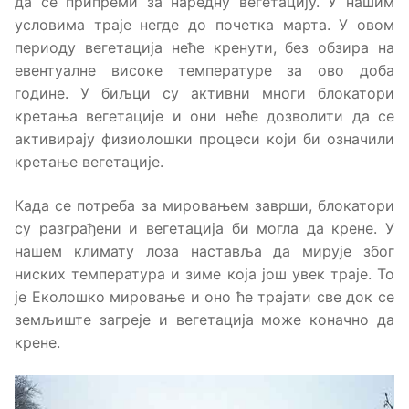
да се припреми за наредну вегетацију. У нашим
условима траје негде до почетка марта. У овом
периоду вегетација неће кренути, без обзира на
евентуалне високе температуре за ово доба
године. У биљци су активни многи блокатори
кретања вегетације и они неће дозволити да се
активирају физиолошки процеси који би означили
кретање вегетације.
Када се потреба за мировањем заврши, блокатори
су разграђени и вегетација би могла да крене. У
нашем климату лоза наставља да мирује због
ниских температура и зиме која још увек траје. То
је Еколошко мировање и оно ће трајати све док се
земљиште загреје и вегетација може коначно да
крене.