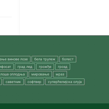
шење винове лозе
бела трулеж
болест
ифосат
град лед
грожђе
грозд
лоша оплодња
мировање
мраз
саветник
софтвер
суперћелијска олуја