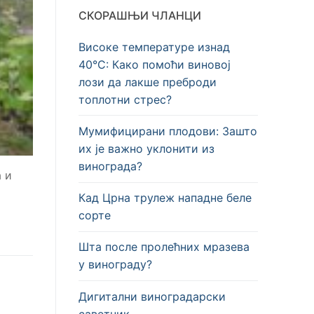
СКОРАШЊИ ЧЛАНЦИ
Високе температуре изнад
40°C: Како помоћи виновој
лози да лакше преброди
топлотни стрес?
Мумифицирани плодови: Зашто
их је важно уклонити из
винограда?
 и
Кад Црна трулеж нападне беле
сорте
Шта после пролећних мразева
у винограду?
Дигитални виноградарски
саветник