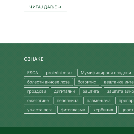
ЧИТАЈ ДАЉЕ →
ОЗНАКЕ
ESCA
prolećni mraz
Мумифицирани плодови
болести винове лозе
ботритис
вештачка инте
гроздови
дигитални
заштита
заштита вин
ожеготине
пепелница
пламењача
препар
уљаста пега
фитоплазма
хербицид
цваст