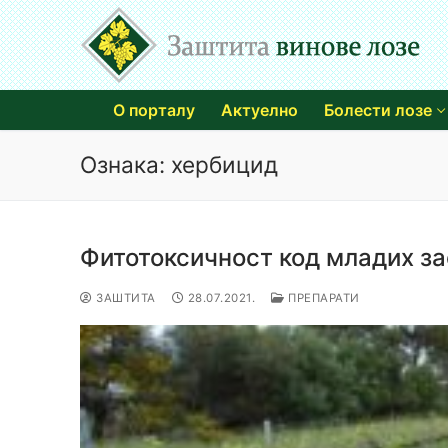
Прескочи
до
садржаја
О порталу
Актуелно
Болести лозе
Ознака:
хербицид
Фитотоксичност код младих за
ЗАШТИТА
28.07.2021.
ПРЕПАРАТИ