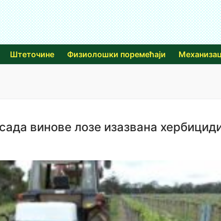
Штеточине
Физиолошки поремећаји
Механизац
сада винове лозе изазвана хербицид