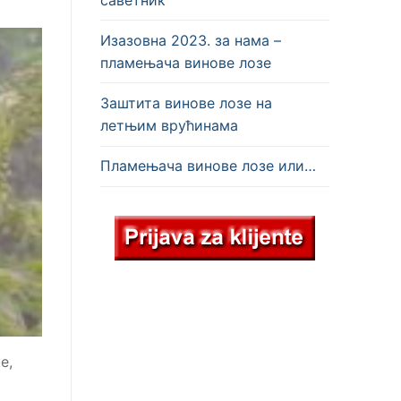
Изазовна 2023. за нама –
пламењача винове лозе
Заштита винове лозе на
летњим врућинама
Пламењача винове лозе или…
е,