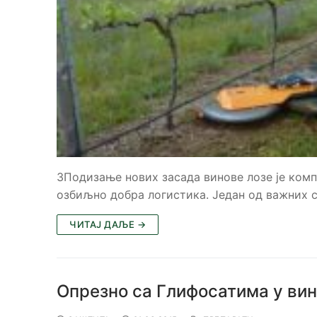
ЗПодизање нових засада винове лозе је компл
озбиљно добра логистика. Један од важних с
ЧИТАЈ ДАЉЕ →
Опрезно са Глифосатима у вин