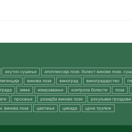
акутно сушење
апоплексија лозе. болест винове лозе. су
лигенција
винова лоза
виноград
виноградарство
гл
ограда
зима
измрзавање
контрола болести
лоза
ати
прскање
резидба винове лозе
рехуљави гроздови
и. винова лоза
цветање
цикада
црна трулеж