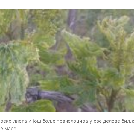
преко листа и још боље транслоцира у све делове биљк
не масе…