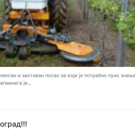
ексан и захтеван посао за који је потребно пуно знања
егмената је…
оград!!!