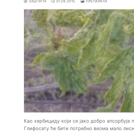
ЗАШТИТА
01.06.2015.
ПРЕПАРАТИ
Као хербициду који се јако добро апсорбује 
Глифосату ће бити потребно веома мало лис