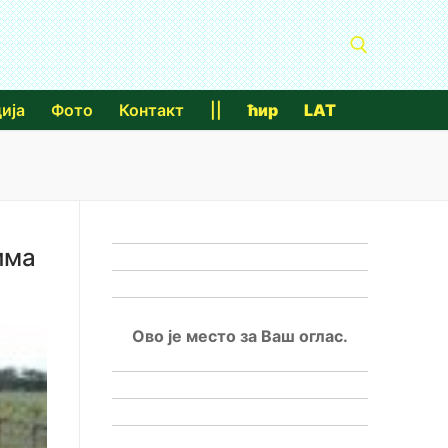
ија
Фото
Контакт
||
ћир
LAT
Тражи за:
има
Ово је место за Ваш оглас.